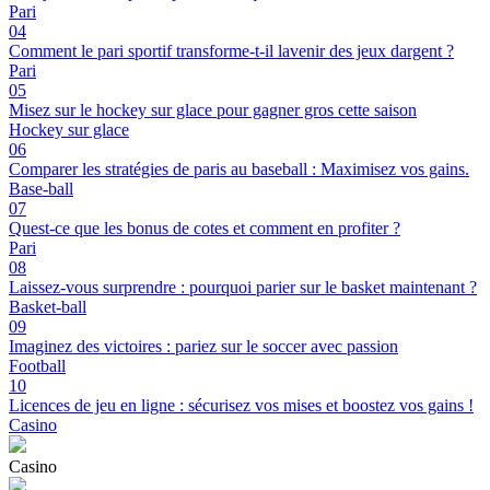
Pari
04
Comment le pari sportif transforme-t-il lavenir des jeux dargent ?
Pari
05
Misez sur le hockey sur glace pour gagner gros cette saison
Hockey sur glace
06
Comparer les stratégies de paris au baseball : Maximisez vos gains.
Base-ball
07
Quest-ce que les bonus de cotes et comment en profiter ?
Pari
08
Laissez-vous surprendre : pourquoi parier sur le basket maintenant ?
Basket-ball
09
Imaginez des victoires : pariez sur le soccer avec passion
Football
10
Licences de jeu en ligne : sécurisez vos mises et boostez vos gains !
Casino
Casino