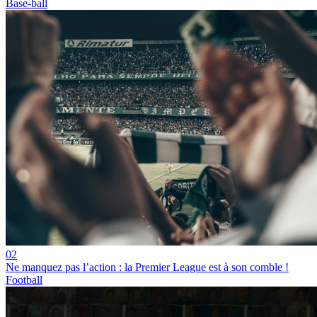
Base-ball
02
Ne manquez pas l’action : la Premier League est à son comble !
Football