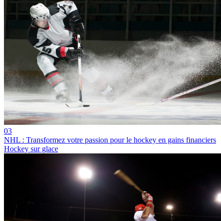
03
NHL : Transformez votre passion pour le hockey en gains financiers
Hockey sur glace