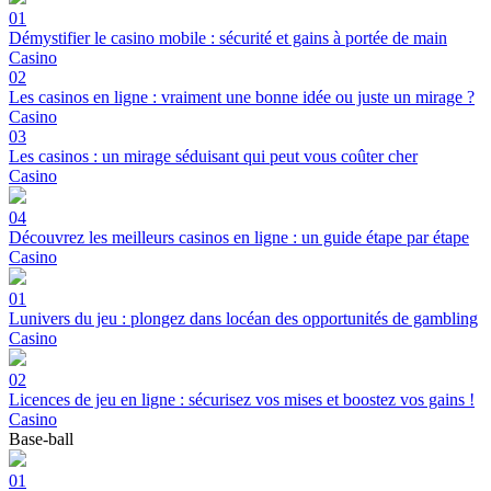
01
Démystifier le casino mobile : sécurité et gains à portée de main
Casino
02
Les casinos en ligne : vraiment une bonne idée ou juste un mirage ?
Casino
03
Les casinos : un mirage séduisant qui peut vous coûter cher
Casino
04
Découvrez les meilleurs casinos en ligne : un guide étape par étape
Casino
01
Lunivers du jeu : plongez dans locéan des opportunités de gambling
Casino
02
Licences de jeu en ligne : sécurisez vos mises et boostez vos gains !
Casino
Base-ball
01