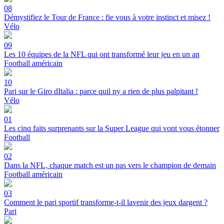
08
Démystifiez le Tour de France : fie vous à votre instinct et misez !
Vélo
09
Les 10 équipes de la NFL qui ont transformé leur jeu en un an
Football américain
10
Pari sur le Giro dItalia : parce quil ny a rien de plus palpitant !
Vélo
01
Les cinq faits surprenants sur la Super League qui vont vous étonner
Football
02
Dans la NFL, chaque match est un pas vers le champion de demain
Football américain
03
Comment le pari sportif transforme-t-il lavenir des jeux dargent ?
Pari