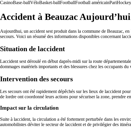
Casino
Base-ball
Vélo
Basket-ball
Football
Football américain
Pari
Hockey 
Accident à Beauzac Aujourd’hui
Aujourdhui, un accident sest produit dans la commune de Beauzac, en Hau
secours. Voici un résumé des informations disponibles concernant lacc
Situation de laccident
Laccident sest déroulé en début daprès-midi sur la route départementale
dommages matériels importants et des blessures chez les occupants du v
Intervention des secours
Les secours ont été rapidement dépêchés sur les lieux de laccident pour 
de lordre ont coordonné leurs actions pour sécuriser la zone, prendre en c
Impact sur la circulation
Suite à laccident, la circulation a été fortement perturbée dans les envir
automobilistes déviter le secteur de laccident et de privilégier des itinér