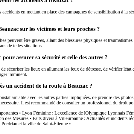
venir les accidents à Beauzac ?
 accidents en mettant en place des campagnes de sensibilisation à la sécu
eauzac sur les victimes et leurs proches ?
es peuvent être graves, allant des blessures physiques et traumatismes p
ans de telles situations.
our assurer sa sécurité et celle des autres ?
, de sécuriser les lieux en allumant les feux de détresse, de vérifier lé
anger imminent.
ès un accident de la route à Beauzac ?
constat amiable avec les autres parties impliquées, de prendre des photos
i nécessaire. Il est recommandé de consulter un professionnel du droit po
mportantes
•
Lyon Féminine : Lexcellence de lOlympique Lyonnais Fém
ion des Mesures
•
Faits divers à Villeurbanne : Actualités et incidents ré
 Perdriau et la ville de Saint-Étienne
•