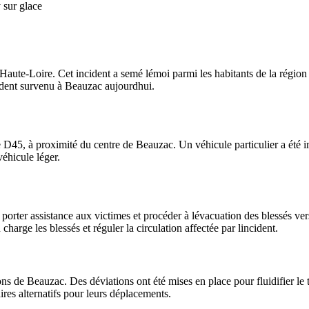
sur glace
te-Loire. Cet incident a semé lémoi parmi les habitants de la région et 
ident survenu à Beauzac aujourdhui.
 D45, à proximité du centre de Beauzac. Un véhicule particulier a été i
éhicule léger.
porter assistance aux victimes et procéder à lévacuation des blessés ver
harge les blessés et réguler la circulation affectée par lincident.
ons de Beauzac. Des déviations ont été mises en place pour fluidifier le tr
aires alternatifs pour leurs déplacements.