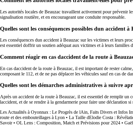
Comment les autorités locales travaillent-elles pour pré
Les autorités locales de Beauzac travaillent activement pour prévenir les
signalisation routière, et en encourageant une conduite responsable.
Quelles sont les conséquences possibles dun accident à B
Les conséquences dun accident à Beauzac sur les victimes et leurs proch
est essentiel doffrir un soutien adéquat aux victimes et à leurs familles d
Comment réagir en cas daccident de la route à Beauzac p
En cas daccident de la route à Beauzac, il est important de rester calme
composant le 112, et de ne pas déplacer les véhicules sauf en cas de d
Quelles sont les démarches administratives à suivre apr
Après un accident de la route à Beauzac, il est essentiel de remplir un 
laccident, et de se rendre à la gendarmerie pour faire une déclaration s
Les Actualités à Oyonnax : Le Progrès de lAin, Faits Divers et Infos I
route et des embouteillages à Lyon
•
La Taille dElodie Costa : Révélat
Savoir
•
OL Lens : Composition, Match et Prévisions pour 2024
•
Gaël