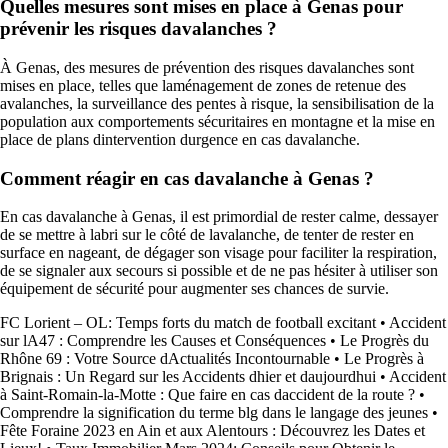
Quelles mesures sont mises en place à Genas pour
prévenir les risques davalanches ?
À Genas, des mesures de prévention des risques davalanches sont
mises en place, telles que laménagement de zones de retenue des
avalanches, la surveillance des pentes à risque, la sensibilisation de la
population aux comportements sécuritaires en montagne et la mise en
place de plans dintervention durgence en cas davalanche.
Comment réagir en cas davalanche à Genas ?
En cas davalanche à Genas, il est primordial de rester calme, dessayer
de se mettre à labri sur le côté de lavalanche, de tenter de rester en
surface en nageant, de dégager son visage pour faciliter la respiration,
de se signaler aux secours si possible et de ne pas hésiter à utiliser son
équipement de sécurité pour augmenter ses chances de survie.
FC Lorient – OL: Temps forts du match de football excitant
•
Accident
sur lA47 : Comprendre les Causes et Conséquences
•
Le Progrès du
Rhône 69 : Votre Source dActualités Incontournable
•
Le Progrès à
Brignais : Un Regard sur les Accidents dhier et daujourdhui
•
Accident
à Saint-Romain-la-Motte : Que faire en cas daccident de la route ?
•
Comprendre la signification du terme blg dans le langage des jeunes
•
Fête Foraine 2023 en Ain et aux Alentours : Découvrez les Dates et