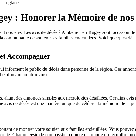
sur glace
gey : Honorer la Mémoire de nos
nt nos vies. Les avis de décès à Ambérieu-en-Bugey sont loccasion de 
a communauté de soutenir les familles endeuillées. Voici quelques déta
 et Accompagner
i informent le public du décès dune personne de la région. Ces annonce
che, dun ami ou dun voisin.
 allant des annonces simples aux nécrologies détaillées. Certains avis 
aque avis de décès est une manière unique de célébrer la mémoire de la p
rtant de montrer votre soutien aux familles endeuillées. Vous pouvez
e écoute. Chaque geste de compassion compte et apporte un réconfort aux