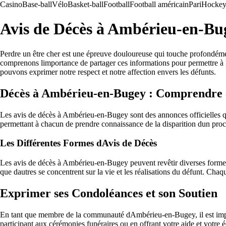
Casino
Base-ball
Vélo
Basket-ball
Football
Football américain
Pari
Hockey 
Avis de Décès à Ambérieu-en-Bu
Perdre un être cher est une épreuve douloureuse qui touche profondéme
comprenons limportance de partager ces informations pour permettre à l
pouvons exprimer notre respect et notre affection envers les défunts.
Décès à Ambérieu-en-Bugey : Comprendre
Les avis de décès à Ambérieu-en-Bugey sont des annonces officielles qu
permettant à chacun de prendre connaissance de la disparition dun pro
Les Différentes Formes dAvis de Décès
Les avis de décès à Ambérieu-en-Bugey peuvent revêtir diverses formes,
que dautres se concentrent sur la vie et les réalisations du défunt. Ch
Exprimer ses Condoléances et son Soutien
En tant que membre de la communauté dAmbérieu-en-Bugey, il est impo
participant aux cérémonies funéraires ou en offrant votre aide et votr