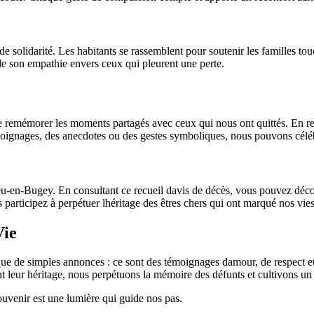
e solidarité. Les habitants se rassemblent pour soutenir les familles tou
e son empathie envers ceux qui pleurent une perte.
remémorer les moments partagés avec ceux qui nous ont quittés. En ren
moignages, des anecdotes ou des gestes symboliques, nous pouvons célébr
-en-Bugey. En consultant ce recueil davis de décès, vous pouvez découv
articipez à perpétuer lhéritage des êtres chers qui ont marqué nos vies
Vie
e de simples annonces : ce sont des témoignages damour, de respect et 
 leur héritage, nous perpétuons la mémoire des défunts et cultivons un 
uvenir est une lumière qui guide nos pas.