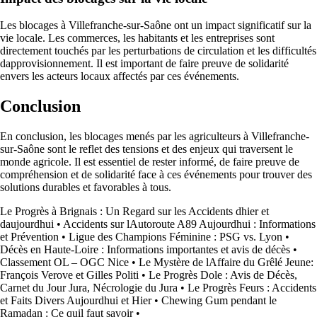
Les blocages à Villefranche-sur-Saône ont un impact significatif sur la
vie locale. Les commerces, les habitants et les entreprises sont
directement touchés par les perturbations de circulation et les difficultés
dapprovisionnement. Il est important de faire preuve de solidarité
envers les acteurs locaux affectés par ces événements.
Conclusion
En conclusion, les blocages menés par les agriculteurs à Villefranche-
sur-Saône sont le reflet des tensions et des enjeux qui traversent le
monde agricole. Il est essentiel de rester informé, de faire preuve de
compréhension et de solidarité face à ces événements pour trouver des
solutions durables et favorables à tous.
Le Progrès à Brignais : Un Regard sur les Accidents dhier et
daujourdhui
•
Accidents sur lAutoroute A89 Aujourdhui : Informations
et Prévention
•
Ligue des Champions Féminine : PSG vs. Lyon
•
Décès en Haute-Loire : Informations importantes et avis de décès
•
Classement OL – OGC Nice
•
Le Mystère de lAffaire du Grêlé Jeune:
François Verove et Gilles Politi
•
Le Progrès Dole : Avis de Décès,
Carnet du Jour Jura, Nécrologie du Jura
•
Le Progrès Feurs : Accidents
et Faits Divers Aujourdhui et Hier
•
Chewing Gum pendant le
Ramadan : Ce quil faut savoir
•