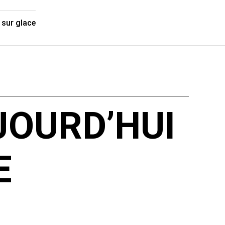
 sur glace
JOURD’HUI
E