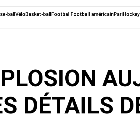
se-ball
Vélo
Basket-ball
Football
Football américain
Pari
Hockey
XPLOSION AU
ES DÉTAILS D