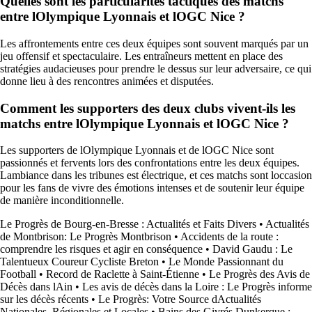
Quelles sont les particularités tactiques des matchs
entre lOlympique Lyonnais et lOGC Nice ?
Les affrontements entre ces deux équipes sont souvent marqués par un
jeu offensif et spectaculaire. Les entraîneurs mettent en place des
stratégies audacieuses pour prendre le dessus sur leur adversaire, ce qui
donne lieu à des rencontres animées et disputées.
Comment les supporters des deux clubs vivent-ils les
matchs entre lOlympique Lyonnais et lOGC Nice ?
Les supporters de lOlympique Lyonnais et de lOGC Nice sont
passionnés et fervents lors des confrontations entre les deux équipes.
Lambiance dans les tribunes est électrique, et ces matchs sont loccasion
pour les fans de vivre des émotions intenses et de soutenir leur équipe
de manière inconditionnelle.
Le Progrès de Bourg-en-Bresse : Actualités et Faits Divers
•
Actualités
de Montbrison: Le Progrès Montbrison
•
Accidents de la route :
comprendre les risques et agir en conséquence
•
David Gaudu : Le
Talentueux Coureur Cycliste Breton
•
Le Monde Passionnant du
Football
•
Record de Raclette à Saint-Étienne
•
Le Progrès des Avis de
Décès dans lAin
•
Les avis de décès dans la Loire : Le Progrès informe
sur les décès récents
•
Le Progrès: Votre Source dActualités
Nationales, Régionales et Locales
•
Bains des Givrés Dunkerque :