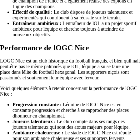
de champion de France et a également réalisé des exploits en
Ligue des champions.
Effectif de qualité :
Le club dispose de joueurs talentueux et
expérimentés qui contribuent à sa réussite sur le terrain.
Entraîneur ambitieux :
Lentraîneur de lOL a un projet sportif
ambitieux pour léquipe et cherche toujours à atteindre de
nouveaux objectifs.
Performance de lOGC Nice
LOGC Nice est un club historique du football français, et bien quil nait
peut-être pas le même palmarès que lOL, léquipe a su se faire une
place dans lélite du football hexagonal. Les supporters niçois sont
passionnés et soutiennent leur équipe avec ferveur.
Voici quelques éléments à retenir concernant la performance de lOGC
Nice :
Progression constante :
Léquipe de lOGC Nice est en
constante progression et cherche à se rapprocher des places
dhonneur en championnat.
Joueurs talentueux :
Le club compte dans ses rangs des
joueurs talentueux qui sont des atouts majeurs pour léquipe.
Ambiance chaleureuse :
Le stade de lOGC Nice est réputé
pour son ambiance chaleureuse et ses supporters fervents.