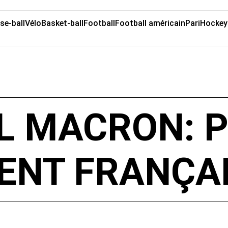
se-ball
Vélo
Basket-ball
Football
Football américain
Pari
Hockey
 MACRON: P
ENT FRANÇA