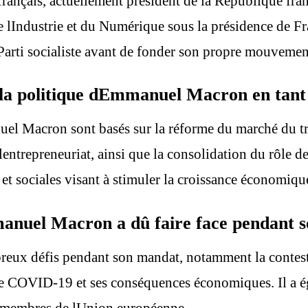
ais, actuellement président de la République français
 lIndustrie et du Numérique sous la présidence de Fra
 Parti socialiste avant de fonder son propre mouveme
e la politique dEmmanuel Macron en tant
el Macron sont basés sur la réforme du marché du tr
entrepreneuriat, ainsi que la consolidation du rôle de 
et sociales visant à stimuler la croissance économiqu
manuel Macron a dû faire face pendant s
ux défis pendant son mandat, notamment la contestat
e de COVID-19 et ses conséquences économiques. Il a 
s membres de lUnion européenne.