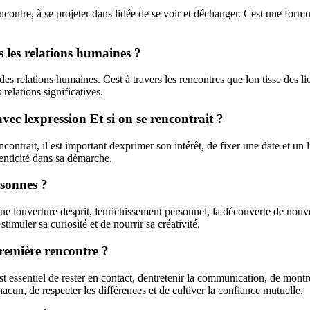
encontre, à se projeter dans lidée de se voir et déchanger. Cest une for
s les relations humaines ?
s relations humaines. Cest à travers les rencontres que lon tisse des li
relations significatives.
c lexpression Et si on se rencontrait ?
contrait, il est important dexprimer son intérêt, de fixer une date et un
henticité dans sa démarche.
rsonnes ?
 louverture desprit, lenrichissement personnel, la découverte de nouvel
imuler sa curiosité et de nourrir sa créativité.
remière rencontre ?
st essentiel de rester en contact, dentretenir la communication, de montr
hacun, de respecter les différences et de cultiver la confiance mutuelle.