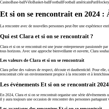
Casino
Base-ball
Vélo
Basket-ball
Football
Football américain
Pari
Hockey 
Et si on se rencontrait en 2024 : 
La rencontre avec de nouvelles personnes peut être une expérience enrichi
Qui est Clara et si on se rencontrait ?
Clara et si on se rencontrait est une jeune entrepreneure passionnée par
tous horizons. Avec une approche bienveillante et ouverte, Clara souha
Les valeurs de Clara et si on se rencontrait
Clara prône des valeurs de respect, découte et dauthenticité. Pour elle, 
rencontrait crée un environnement propice à la rencontre et à lenrichis
Les événements Et si on se rencontrait 2024
En 2024, Clara et si on se rencontrait organise une série dévénements 
il y aura toujours une occasion de rencontrer des personnes partageant v
Les avantages des rencontres Et si on se rencontrait