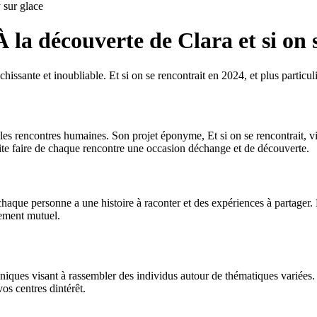
sur glace
À la découverte de Clara et si on 
ssante et inoubliable. Et si on se rencontrait en 2024, et plus particuli
 les rencontres humaines. Son projet éponyme, Et si on se rencontrait, v
ite faire de chaque rencontre une occasion déchange et de découverte.
chaque personne a une histoire à raconter et des expériences à partager. 
sement mutuel.
uniques visant à rassembler des individus autour de thématiques variée
os centres dintérêt.