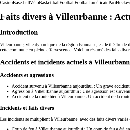
Casino
Base-ball
Vélo
Basket-ball
Football
Football américain
Pari
Hockey 
Faits divers à Villeurbanne : Actu
Introduction
Villeurbanne, ville dynamique de la région lyonnaise, est le théâtre de d
cette commune en pleine effervescence. Voici un résumé des faits diver
Accidents et incidents actuels à Villeurbann
Accidents et agressions
Accident survenu à Villeurbanne aujourdhui : Un grave accident de
Agression à Villeurbanne aujourdhui : Une agression est survenue 
Accident de la route hier à Villeurbanne : Un accident de la rout
Incidents et faits divers
Les incidents se multiplient à Villeurbanne, avec des faits divers variés 
Coup de feu à Villeurbanne aujourdhui : Un coup de feu a été ente