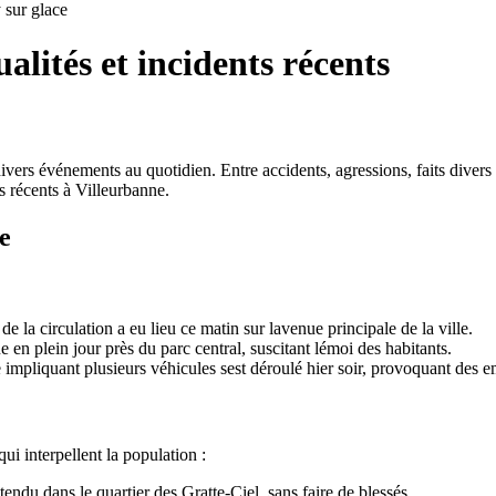
sur glace
alités et incidents récents
ivers événements au quotidien. Entre accidents, agressions, faits divers e
s récents à Villeurbanne.
e
 la circulation a eu lieu ce matin sur lavenue principale de la ville.
en plein jour près du parc central, suscitant lémoi des habitants.
e impliquant plusieurs véhicules sest déroulé hier soir, provoquant des e
qui interpellent la population :
ndu dans le quartier des Gratte-Ciel, sans faire de blessés.