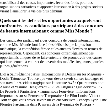
sensibiliser à des causes importantes, lever des fonds pour des
organisations caritatives et apporter leur soutien à des projets sociaux
visant à améliorer la vie des plus démunis.
Quels sont les défis et les opportunités auxquels sont
confrontées les candidates participant à des concours
de beauté internationaux comme Miss Monde ?
Les candidates participant à des concours de beauté internationaux
comme Miss Monde font face à des défis tels que la pression
médiatique, la compétition féroce et les attentes élevées en termes de
représentation. Cependant, ces concours offrent également des
opportunités uniques de se faire entendre, de promouvoir des causes
qui leur tiennent à cœur et de devenir des modèles inspirants pour les
jeunes générations.
Lidl à Saint-Étienne : Avis, Informations et Détails sur les Magasins
•
Dodie Tatoueuse: Tout ce que vous devez savoir sur ses tatouages et
son travail
•
Accident tragique sur lautoroute A47 : Quatre morts dont
Anissa et Yasmina Benguezzou
•
Gilles Artigues : Que devient-il ?
•
Le Progrès à Panissières
•
Tunnel sous Fourvière : Informations
Importantes sur sa Fermeture Temporaire
•
Le Film Louise Violet :
Tout ce que vous devez savoir sur ce chef-dœuvre
•
kheops Lyon: Une
Plongée Fascinante dans lUnivers de la Pyramide de Khéops
•