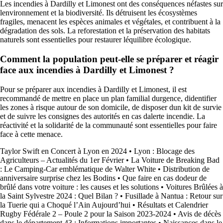
Les incendies à Dardilly et Limonest ont des conséquences néfastes sur
lenvironnement et la biodiversité. Ils détruisent les écosystèmes
fragiles, menacent les espèces animales et végétales, et contribuent à la
dégradation des sols. La reforestation et la préservation des habitats
naturels sont essentielles pour restaurer léquilibre écologique.
Comment la population peut-elle se préparer et réagir
face aux incendies à Dardilly et Limonest ?
Pour se préparer aux incendies à Dardilly et Limonest, il est
recommandé de mettre en place un plan familial durgence, didentifier
les zones à risque autour de son domicile, de disposer dun kit de survie
et de suivre les consignes des autorités en cas dalerte incendie. La
réactivité et la solidarité de la communauté sont essentielles pour faire
face à cette menace.
Taylor Swift en Concert à Lyon en 2024
•
Lyon : Blocage des
Agriculteurs – Actualités du 1er Février
•
La Voiture de Breaking Bad
: Le Camping-Car emblématique de Walter White
•
Distribution de
anniversaire surprise chez les Bodins
•
Que faire en cas dodeur de
brûlé dans votre voiture : les causes et les solutions
•
Voitures Brûlées à
la Saint Sylvestre 2024 : Quel Bilan ?
•
Fusillade à Nantua : Retour sur
la Tuerie qui a Choqué l’Ain Aujourd’hui
•
Résultats et Calendrier
Rugby Fédérale 2 – Poule 2 pour la Saison 2023-2024
•
Avis de décès
dans le département 43 : Informations importantes
•
Naissances dans le