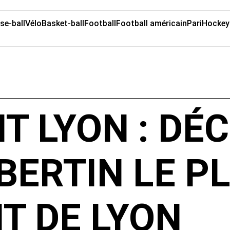
se-ball
Vélo
Basket-ball
Football
Football américain
Pari
Hockey
T LYON : DÉ
IBERTIN LE P
T DE LYON