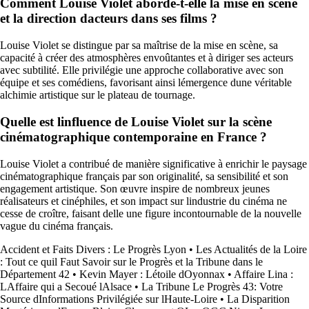
Comment Louise Violet aborde-t-elle la mise en scène
et la direction dacteurs dans ses films ?
Louise Violet se distingue par sa maîtrise de la mise en scène, sa
capacité à créer des atmosphères envoûtantes et à diriger ses acteurs
avec subtilité. Elle privilégie une approche collaborative avec son
équipe et ses comédiens, favorisant ainsi lémergence dune véritable
alchimie artistique sur le plateau de tournage.
Quelle est linfluence de Louise Violet sur la scène
cinématographique contemporaine en France ?
Louise Violet a contribué de manière significative à enrichir le paysage
cinématographique français par son originalité, sa sensibilité et son
engagement artistique. Son œuvre inspire de nombreux jeunes
réalisateurs et cinéphiles, et son impact sur lindustrie du cinéma ne
cesse de croître, faisant delle une figure incontournable de la nouvelle
vague du cinéma français.
Accident et Faits Divers : Le Progrès Lyon
•
Les Actualités de la Loire
: Tout ce quil Faut Savoir sur le Progrès et la Tribune dans le
Département 42
•
Kevin Mayer : Létoile dOyonnax
•
Affaire Lina :
LAffaire qui a Secoué lAlsace
•
La Tribune Le Progrès 43: Votre
Source dInformations Privilégiée sur lHaute-Loire
•
La Disparition