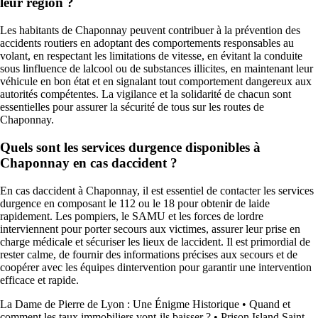
leur région ?
Les habitants de Chaponnay peuvent contribuer à la prévention des
accidents routiers en adoptant des comportements responsables au
volant, en respectant les limitations de vitesse, en évitant la conduite
sous linfluence de lalcool ou de substances illicites, en maintenant leur
véhicule en bon état et en signalant tout comportement dangereux aux
autorités compétentes. La vigilance et la solidarité de chacun sont
essentielles pour assurer la sécurité de tous sur les routes de
Chaponnay.
Quels sont les services durgence disponibles à
Chaponnay en cas daccident ?
En cas daccident à Chaponnay, il est essentiel de contacter les services
durgence en composant le 112 ou le 18 pour obtenir de laide
rapidement. Les pompiers, le SAMU et les forces de lordre
interviennent pour porter secours aux victimes, assurer leur prise en
charge médicale et sécuriser les lieux de laccident. Il est primordial de
rester calme, de fournir des informations précises aux secours et de
coopérer avec les équipes dintervention pour garantir une intervention
efficace et rapide.
La Dame de Pierre de Lyon : Une Énigme Historique
•
Quand et
comment les taux immobiliers vont-ils baisser ?
•
Prison Island Saint