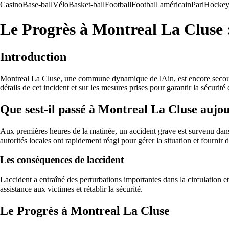
Casino
Base-ball
Vélo
Basket-ball
Football
Football américain
Pari
Hockey 
Le Progrès à Montreal La Cluse 
Introduction
Montreal La Cluse, une commune dynamique de lAin, est encore secouée p
détails de cet incident et sur les mesures prises pour garantir la sécurité 
Que sest-il passé à Montreal La Cluse aujo
Aux premières heures de la matinée, un accident grave est survenu dans l
autorités locales ont rapidement réagi pour gérer la situation et fournir
Les conséquences de laccident
Laccident a entraîné des perturbations importantes dans la circulation 
assistance aux victimes et rétablir la sécurité.
Le Progrès à Montreal La Cluse