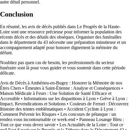
autre détail personnel.
Conclusion
En résumé, les avis de décès publiés dans Le Progrès de la Haute-
Loire sont une ressource précieuse pour informer la population des
récents décès et des détails des obsèques. Organiser des funérailles
dans le département du 43 nécessite une préparation minutieuse et un
accompagnement adapté pour honorer dignement la mémoire du
défunt.
Noubliez pas quen cas de besoin, les professionnels du secteur
funéraire sont là pour vous guider et vous soutenir dans cette période
délicate.
Avis de Décès à Ambérieu-en-Bugey : Honorer la Mémoire de nos
Êtres Chers
•
Émeutes à Saint-Étienne : Analyse et Conséquences
•
Maison Médicale à Feurs : Une Solution de Santé Efficace et
Accessible
•
Informations sur les disparitions à Lyon
•
Grève à Lyon :
Impact, Revendications et Solutions
•
Couleurs de Ferrari : Découvrez
lhistoire des teintes emblématiques
•
Accident Cycliste à Lyon :
Comment Prévenir les Risques
•
Les concours de pétanque : un
rendez-vous incontournable ce week-end
•
Panneau Losange Bleu :
Tout ce que vous devez savoir
•
Les Actualités de la Loire : Tout ce
quil Faut Savoir sur le Progrès et la Tribune dans le Département 42
•