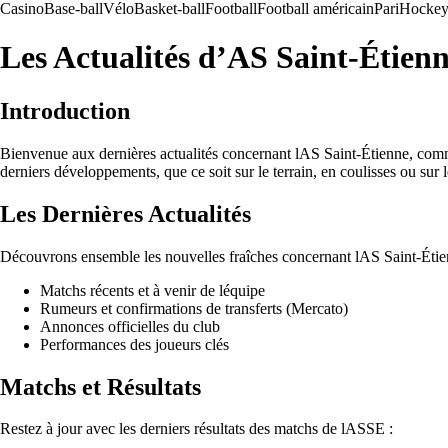
Casino
Base-ball
Vélo
Basket-ball
Football
Football américain
Pari
Hockey 
Les Actualités d’AS Saint-Étienn
Introduction
Bienvenue aux dernières actualités concernant lAS Saint-Étienne, comm
derniers développements, que ce soit sur le terrain, en coulisses ou sur 
Les Dernières Actualités
Découvrons ensemble les nouvelles fraîches concernant lAS Saint-Étie
Matchs récents et à venir de léquipe
Rumeurs et confirmations de transferts (Mercato)
Annonces officielles du club
Performances des joueurs clés
Matchs et Résultats
Restez à jour avec les derniers résultats des matchs de lASSE :