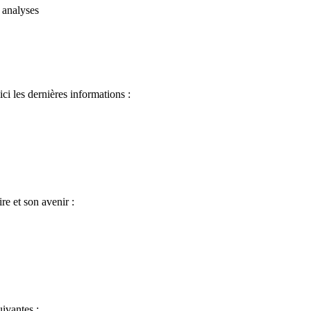
 analyses
i les dernières informations :
re et son avenir :
ivantes :