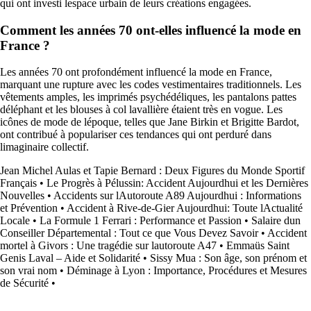
qui ont investi lespace urbain de leurs créations engagées.
Comment les années 70 ont-elles influencé la mode en
France ?
Les années 70 ont profondément influencé la mode en France,
marquant une rupture avec les codes vestimentaires traditionnels. Les
vêtements amples, les imprimés psychédéliques, les pantalons pattes
déléphant et les blouses à col lavallière étaient très en vogue. Les
icônes de mode de lépoque, telles que Jane Birkin et Brigitte Bardot,
ont contribué à populariser ces tendances qui ont perduré dans
limaginaire collectif.
Jean Michel Aulas et Tapie Bernard : Deux Figures du Monde Sportif
Français
•
Le Progrès à Pélussin: Accident Aujourdhui et les Dernières
Nouvelles
•
Accidents sur lAutoroute A89 Aujourdhui : Informations
et Prévention
•
Accident à Rive-de-Gier Aujourdhui: Toute lActualité
Locale
•
La Formule 1 Ferrari : Performance et Passion
•
Salaire dun
Conseiller Départemental : Tout ce que Vous Devez Savoir
•
Accident
mortel à Givors : Une tragédie sur lautoroute A47
•
Emmaüs Saint
Genis Laval – Aide et Solidarité
•
Sissy Mua : Son âge, son prénom et
son vrai nom
•
Déminage à Lyon : Importance, Procédures et Mesures
de Sécurité
•