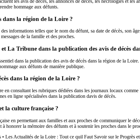
incluent les avis de décès, les annonces de décès, les nécrologies et les
à rendre hommage aux défunts.
 dans la région de la Loire ?
s informations telles que le nom du défunt, sa date de décès, son âge, l
 messages de la famille et des proches.
et La Tribune dans la publication des avis de décès dan
sentiel dans la publication des avis de décès dans la région de la Loir
e hommage aux défunts de manière publique.
cès dans la région de la Loire ?
re en consultant les rubriques dédiées dans les journaux locaux comme L
mes en ligne spécialisées dans la publication davis de décès.
et la culture française ?
rançaise en permettant aux familles et aux proches de communiquer le décè
 à honorer la mémoire des défunts et à soutenir les proches dans le pro
s
•
Les Actualités de la Loire : Tout ce quil Faut Savoir sur le Progrès 