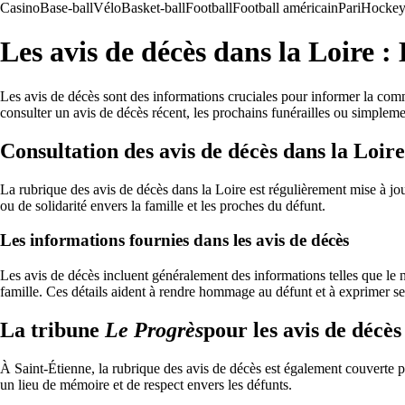
Casino
Base-ball
Vélo
Basket-ball
Football
Football américain
Pari
Hockey 
Les avis de décès dans la Loire :
Les avis de décès sont des informations cruciales pour informer la comm
consulter un avis de décès récent, les prochains funérailles ou simpl
Consultation des avis de décès dans la Loire
La rubrique des avis de décès dans la Loire est régulièrement mise à j
ou de solidarité envers la famille et les proches du défunt.
Les informations fournies dans les avis de décès
Les avis de décès incluent généralement des informations telles que le no
famille. Ces détails aident à rendre hommage au défunt et à exprimer s
La tribune
Le Progrès
pour les avis de décès
À Saint-Étienne, la rubrique des avis de décès est également couverte 
un lieu de mémoire et de respect envers les défunts.