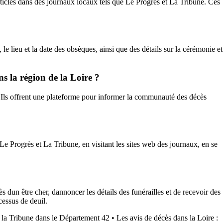
 articles dans des journaux locaux tels que Le Progrès et La Tribune. Ces
e lieu et la date des obsèques, ainsi que des détails sur la cérémonie et
s la région de la Loire ?
e. Ils offrent une plateforme pour informer la communauté des décès
e Progrès et La Tribune, en visitant les sites web des journaux, en se
s dun être cher, dannoncer les détails des funérailles et de recevoir des
cessus de deuil.
et la Tribune dans le Département 42
•
Les avis de décès dans la Loire :