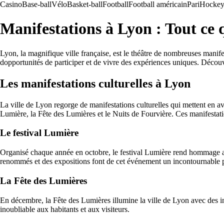
Casino
Base-ball
Vélo
Basket-ball
Football
Football américain
Pari
Hockey 
Manifestations à Lyon : Tout ce 
Lyon, la magnifique ville française, est le théâtre de nombreuses manifes
dopportunités de participer et de vivre des expériences uniques. Déco
Les manifestations culturelles à Lyon
La ville de Lyon regorge de manifestations culturelles qui mettent en ava
Lumière, la Fête des Lumières et le Nuits de Fourvière. Ces manifestatio
Le festival Lumière
Organisé chaque année en octobre, le festival Lumière rend hommage au 
renommés et des expositions font de cet événement un incontournable p
La Fête des Lumières
En décembre, la Fête des Lumières illumine la ville de Lyon avec des ins
inoubliable aux habitants et aux visiteurs.