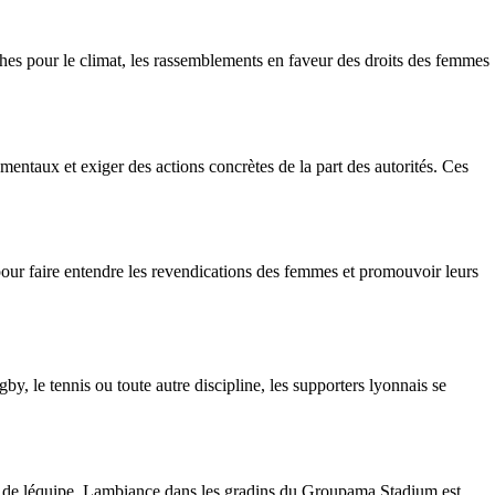
rches pour le climat, les rassemblements en faveur des droits des femmes
entaux et exiger des actions concrètes de la part des autorités. Ces
 pour faire entendre les revendications des femmes et promouvoir leurs
y, le tennis ou toute autre discipline, les supporters lyonnais se
es de léquipe. Lambiance dans les gradins du Groupama Stadium est