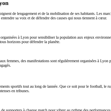
Lyon
témoignent de lengagement et de la mobilisation de ses habitants. Les ma
re entendre sa voix et de défendre des causes qui nous tiennent à cœur.
organisées à Lyon pour sensibiliser la population aux enjeux environnem
tous horizons pour défendre la planète.
ites aux femmes, des manifestations sont régulièrement organisées à Lyon
engagés.
ts sportifs tout au long de lannée. Que ce soit pour le football, le rugb
ntenses en tribunes.
ers de supporters à chaque match pour vibrer au rythme des performanc