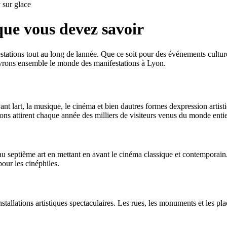
sur glace
que vous devez savoir
tations tout au long de lannée. Que ce soit pour des événements culturels
uvrons ensemble le monde des manifestations à Lyon.
nt lart, la musique, le cinéma et bien dautres formes dexpression artisti
ns attirent chaque année des milliers de visiteurs venus du monde entier
septième art en mettant en avant le cinéma classique et contemporain. D
our les cinéphiles.
tallations artistiques spectaculaires. Les rues, les monuments et les pla