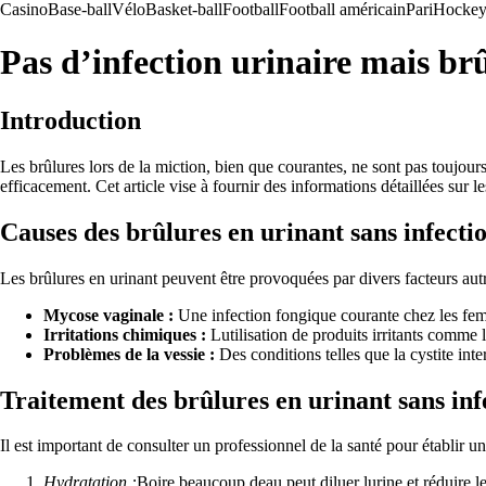
Casino
Base-ball
Vélo
Basket-ball
Football
Football américain
Pari
Hockey 
Pas d’infection urinaire mais br
Introduction
Les brûlures lors de la miction, bien que courantes, ne sont pas toujours
efficacement. Cet article vise à fournir des informations détaillées sur l
Causes des brûlures en urinant sans infecti
Les brûlures en urinant peuvent être provoquées par divers facteurs autre
Mycose vaginale :
Une infection fongique courante chez les femm
Irritations chimiques :
Lutilisation de produits irritants comme l
Problèmes de la vessie :
Des conditions telles que la cystite inte
Traitement des brûlures en urinant sans inf
Il est important de consulter un professionnel de la santé pour établir 
Hydratation :
Boire beaucoup deau peut diluer lurine et réduire le