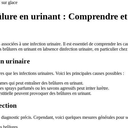
sur glace
ûlure en urinant : Comprendre et
 associées à une infection urinaire. Il est essentiel de comprendre les ca
es brûlures en urinant en labsence dinfection urinaire, en particulier che
on urinaire
s que les infections urinaires. Voici les principales causes possibles :
es qui peut entraîner des brûlures en urinant.
es sprays parfumés ou les savons agressifs peut irriter lurètre.
rstitielle peuvent provoquer des brûlures en urinant.
ection
un diagnostic précis. Cependant, voici quelques mesures générales pour so
s brûlures.