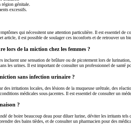
a région génitale.
ments excessifs.
ymptômes qui nécessitent une attention particulière. Il est essentiel de c
article, il est possible de soulager ces inconforts et de retrouver un bie
e lors de la miction chez les femmes ?
 incluent une sensation de brûlure ou de picotement lors de lurination,
ans les urines. Il est important de consulter un professionnel de santé p
miction sans infection urinaire ?
ar des irritations locales, des lésions de la muqueuse urétrale, des réact
s conditions médicales sous-jacentes. Il est essentiel de consulter un mé
 maison ?
dé de boire beaucoup deau pour diluer lurine, déviter les irritants tels 
e prendre des bains tièdes, et de consulter un pharmacien pour des médic