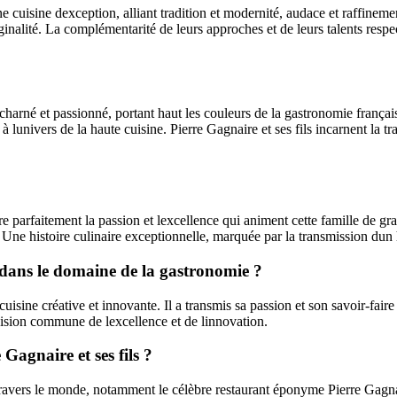
 cuisine dexception, alliant tradition et modernité, audace et raffinement
inalité. La complémentarité de leurs approches et de leurs talents respec
l acharné et passionné, portant haut les couleurs de la gastronomie franç
à lunivers de la haute cuisine. Pierre Gagnaire et ses fils incarnent la 
tre parfaitement la passion et lexcellence qui animent cette famille de gra
. Une histoire culinaire exceptionnelle, marquée par la transmission dun
ls dans le domaine de la gastronomie ?
isine créative et innovante. Il a transmis sa passion et son savoir-faire 
vision commune de lexcellence et de linnovation.
Gagnaire et ses fils ?
à travers le monde, notamment le célèbre restaurant éponyme Pierre Gagna