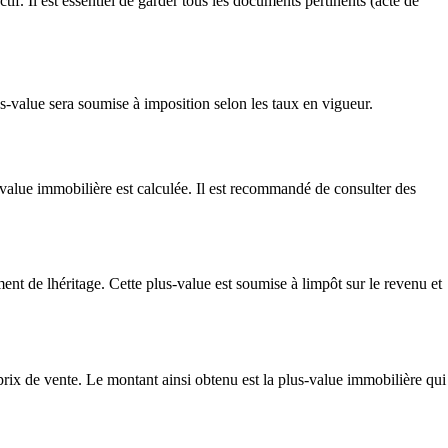
if. Il est essentiel de garder tous les documents pertinents (acte de
s-value sera soumise à imposition selon les taux en vigueur.
value immobilière est calculée. Il est recommandé de consulter des
ent de lhéritage. Cette plus-value est soumise à limpôt sur le revenu et
 prix de vente. Le montant ainsi obtenu est la plus-value immobilière qui