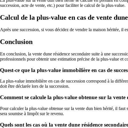
La plus-value sur la vente dun bien hérité se calcule en prenant en compt
succession, acte de vente, etc.) pour faciliter le calcul de la plus-value.
Calcul de la plus-value en cas de vente dun
Après une succession, si vous décidez de vendre la maison héritée, il es
Conclusion
En conclusion, la vente dune résidence secondaire suite à une successi
professionnels pour obtenir une estimation précise de la plus-value et co
Quest-ce que la plus-value immobilière en cas de succes
La plus-value immobilière en cas de succession correspond à la différen
doit être déclarée lors de la succession.
Comment se calcule la plus-value obtenue sur la vente 
Pour calculer la plus-value obtenue sur la vente dun bien hérité, il faut
sera soumise à limpôt sur le revenu.
Quels sont les cas où la vente dune résidence secondair