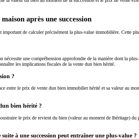
e la valeur du bien au moment de la succession et le prix de vente effect
e maison après une succession
t important de calculer précisément la plus-value immobilière. Cette plu
on nécessite une compréhension approfondie de la manière dont la plus-
nnaître les implications fiscales de la vente dun bien hérité.
sion ?
ce entre le prix de vente dun bien immobilier hérité et sa valeur au mom
dun bien hérité ?
 soustraire le prix de revient du bien (valeur au moment de lhéritage) du
e suite à une succession peut entraîner une plus-value ?